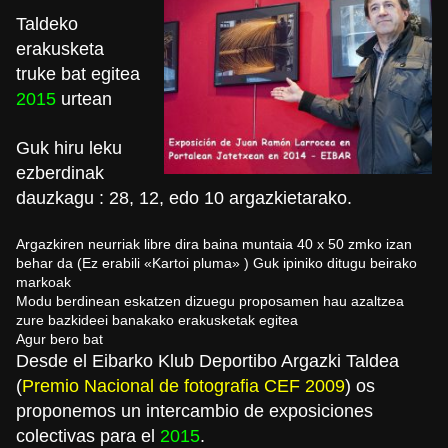
Taldeko
erakusketa
truke bat egitea
2015
urtean
Guk hiru leku
ezberdinak
dauzkagu : 28, 12, edo 10 argazkietarako.
Argazkiren neurriak libre dira baina muntaia 40 x 50 zmko izan
behar da (Ez erabili «Kartoi pluma» ) Guk ipiniko ditugu beirako
markoak
Modu berdinean eskatzen dizuegu proposamen hau azaltzea
zure bazkideei banakako erakusketak egitea
Agur bero bat
Desde el Eibarko Klub Deportibo Argazki Taldea
(
Premio Nacional de fotografia CEF 2009
) os
proponemos un intercambio de exposiciones
colectivas para el
2015
.