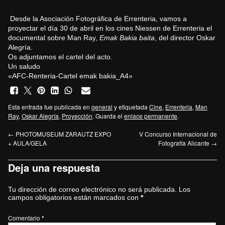
Desde la Asociación Fotográfica de Errenteria, vamos a
proyectar el día 30 de abril en los cines Niessen de Errenteria el
documental sobre Man Ray,
Emak Bakia baita
, del director Oskar
Alegría.
Os adjuntamos el cartel del acto.
Un saludo
«AFC-Renteria-Cartel emak bakia_A4»
Esta entrada fue publicada en
general
y etiquetada
Cine
,
Errenteria
,
Man
Ray
,
Oskar Alegría
,
Proyección
. Guarda el
enlace permanente
.
←
PHOTOMUSEUM ZARAUTZ EXPO
V Concurso Internacional de
+ AULA/GELA
Fotografía Alicante
→
Deja una respuesta
Tu dirección de correo electrónico no será publicada.
Los
campos obligatorios están marcados con
*
Comentario
*