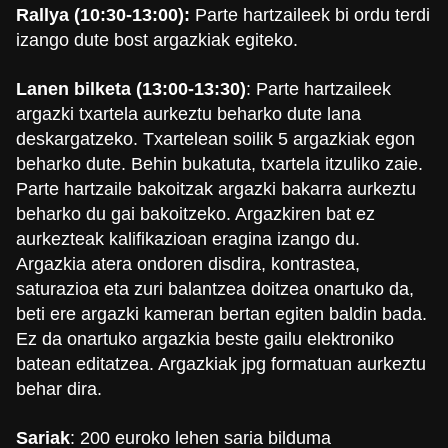
Rallya (10:30-13:00):
Parte hartzaileek bi ordu terdi
izango dute bost argazkiak egiteko.
Lanen bilketa (13:00-13:30)
: Parte hartzaileek
argazki txartela aurkeztu beharko dute lana
deskargatzeko. Txartelean soilik 5 argazkiak egon
beharko dute. Behin bukatuta, txartela itzuliko zaie.
Parte hartzaile bakoitzak argazki bakarra aurkeztu
beharko du gai bakoitzeko. Argazkiren bat ez
aurkezteak kalifikazioan eragina izango du.
Argazkia atera ondoren disdira, kontrastea,
saturazioa eta zuri balantzea doitzea onartuko da,
beti ere argazki kameran bertan egiten baldin bada.
Ez da onartuko argazkia beste gailu elektroniko
batean editatzea. Argazkiak jpg formatuan aurkeztu
behar dira.
Sariak
: 200 euroko lehen saria bilduma