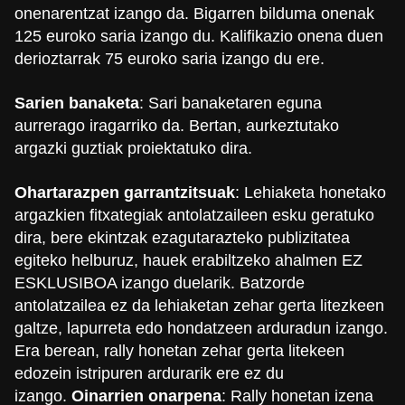
onenarentzat izango da. Bigarren bilduma onenak
125 euroko saria izango du. Kalifikazio onena duen
derioztarrak 75 euroko saria izango du ere.
Sarien banaketa
: Sari banaketaren eguna
aurrerago iragarriko da. Bertan, aurkeztutako
argazki guztiak proiektatuko dira.
Ohartarazpen garrantzitsuak
: Lehiaketa honetako
argazkien fitxategiak antolatzaileen esku geratuko
dira, bere ekintzak ezagutarazteko publizitatea
egiteko helburuz, hauek erabiltzeko ahalmen EZ
ESKLUSIBOA izango duelarik. Batzorde
antolatzailea ez da lehiaketan zehar gerta litezkeen
galtze, lapurreta edo hondatzeen arduradun izango.
Era berean, rally honetan zehar gerta litekeen
edozein istripuren ardurarik ere ez du
izango.
Oinarrien onarpena
: Rally honetan izena