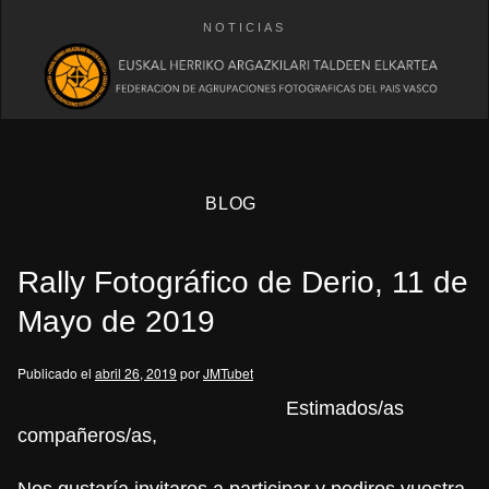
NOTICIAS
BLOG
Rally Fotográfico de Derio, 11 de
Mayo de 2019
Publicado el
abril 26, 2019
por
JMTubet
eb
Estimados/as
compañeros/as,
Nos gustaría invitaros a participar y pediros vuestra