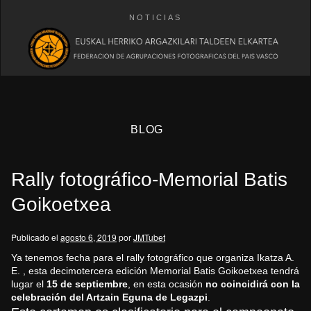
NOTICIAS
BLOG
Rally fotográfico-Memorial Batis
Goikoetxea
Publicado el
agosto 6, 2019
por
JMTubet
eb
Ya tenemos fecha para el rally fotográfico que organiza Ikatza A.
E. , esta decimotercera edición Memorial Batis Goikoetxea tendrá
lugar el
15 de septiembre
, en esta ocasión
no coincidirá con la
celebración del Artzain Eguna
de Legazpi
.