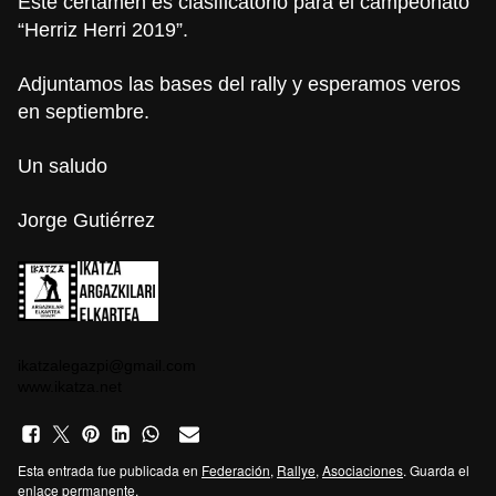
Este certamen es clasificatorio para el campeonato
“Herriz Herri 2019”.
Adjuntamos las bases del rally y esperamos veros
en septiembre.
Un saludo
Jorge Gutiérrez
ikatzalegazpi@gmail.com
www.ikatza.net
Esta entrada fue publicada en
Federación
,
Rallye
,
Asociaciones
. Guarda el
enlace permanente
.