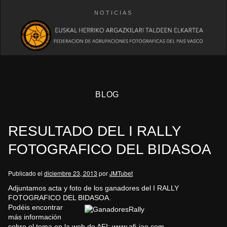
NOTICIAS
BLOG
RESULTADO DEL I RALLY
FOTOGRAFICO DEL BIDASOA
Publicado el
diciembre 23, 2013
por
JMTubet
eb
Adjuntamos acta y foto de los ganadores del I RALLY
FOTOGRAFICO DEL BIDASOA.
Podéis encontrar
más información
sobre el tema en la web de AFI:
www.afi-iae.com