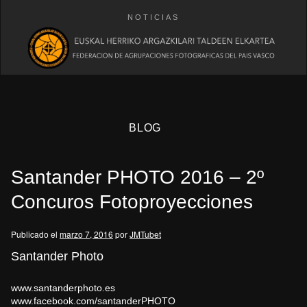
NOTICIAS
BLOG
Santander PHOTO 2016 – 2º
Concuros Fotoproyecciones
Publicado el
marzo 7, 2016
por
JMTubet
eb
Santander Photo
www.santanderphoto.es
www.facebook.com/
santanderPHOTO