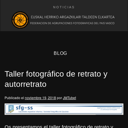
NOTICIAS
BLOG
Taller fotográfico de retrato y
autorretrato
Publicado el
noviembre 19, 2018
por
JMTubet
eb
Os presentamos el taller fotográfico de retrato y