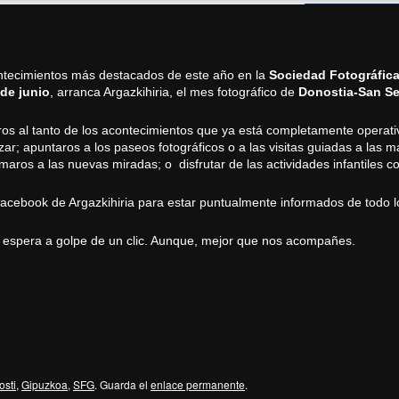
ntecimientos más destacados de este año en la
Sociedad Fotográfic
 de junio
, arranca
Argazkihiria
, el mes fotográfico de
Donostia-San Se
os al tanto de los acontecimientos que ya está completamente operativ
zar; apuntaros a los
paseos fotográficos
o a las
visitas guiadas a las 
omaros a las
nuevas miradas
; o disfrutar de las
actividades infantiles
co
acebook de Argazkihiria
para estar puntualmente informados de todo 
e espera a golpe de un
clic
. Aunque, mejor que nos acompañes.
sti
,
Gipuzkoa
,
SFG
. Guarda el
enlace permanente
.