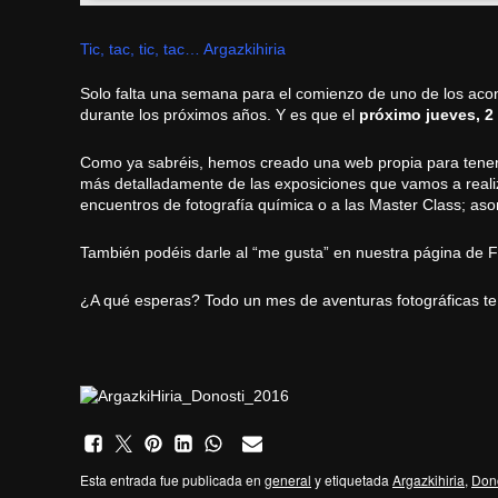
Tic, tac, tic, tac… Argazkihiria
Solo falta una semana para el comienzo de uno de los aco
durante los próximos años. Y es que el
próximo jueves, 2
Como ya sabréis, hemos creado una
web propia
para tener
más detalladamente de las
exposiciones
que vamos a reali
encuentros de fotografía química
o a las
Master Class
; as
También podéis darle al “me gusta” en nuestra página de
F
¿A qué esperas? Todo un mes de aventuras fotográficas t
Esta entrada fue publicada en
general
y etiquetada
Argazkihiria
,
Dono