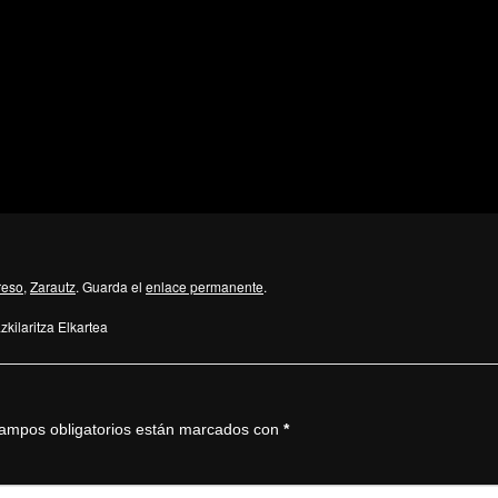
reso
,
Zarautz
. Guarda el
enlace permanente
.
kilaritza Elkartea
ampos obligatorios están marcados con
*