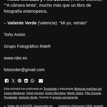
““A cámara lenta”, mucho más que un libro de
fotografía estenopeica.
–
Valiente Verde
(Valencia): “Mi yo, retrato”
Toño Antón
Grupo Fotográfico RdeR
www.rder.es
fotosrder@gmail.com
Esta entrada fue publicada en
Topaketak
y etiquetada
Bellezas Insólitas del
Casco Medieval
,
Heidi Aguillar
,
Koldo Mendaza
,
Martín Zalba
,
Piko Zulueta
,
Topaketak
,
Valiente Verde
. Guarda el
enlace permanente
.
←
Video de la EHATE, inaugurado en
Indalecio Ojanguren XXXI. argazki