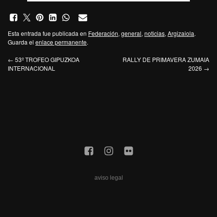
Esta entrada fue publicada en
Federación
,
general
,
noticias
,
Argizaiola
.
Guarda el
enlace permanente
.
←
53º TROFEO GIPUZKOA
RALLY DE PRIMAVERA ZUMAIA
INTERNACIONAL
2026
→
aviso legal