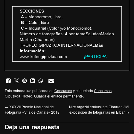
SECCIONES
A –
Monocromo, libre.
B –
Color, libre.
C –
Industrial (Color y/o Monocromo).
Número de fotografías: 4 por temaSaludosMarian
Martín (Chairman)
TROFEO GIPUZKOA INTERNACIONAL
Más
información:
www.trofeogipuzkoa.com
¡PARTICIPA!
Esta entrada fue publicada en
Concursos
y etiquetada
Concursos
,
Gipuzkoa
,
Trofeo
. Guarda el
enlace permanente
.
←
XXXVII Premio Nacional de
Nire argazki erakusketa Eibarren / Mi
Fotografia «Vila de Canals» 2018
exposición de fotografías en Eibar
→
Deja una respuesta