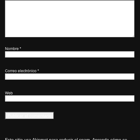
Nombre
*
Correo electrónico
*
Web
Este sitio usa Akismet para reducir el spam.
Aprende cómo se