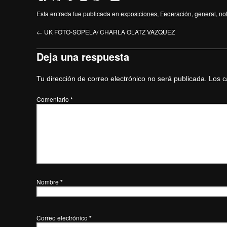
Esta entrada fue publicada en
exposiciones
,
Federación
,
general
,
not
←
UK FOTO-SOPELA/ CHARLA OLATZ VAZQUEZ
Deja una respuesta
Tu dirección de correo electrónico no será publicada.
Los c
Comentario
*
Nombre
*
Correo electrónico
*