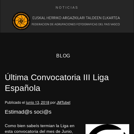
NOTICIAS
BLOG
Última Convocatoria III Liga
Española
Publicado el
junio 13, 2018
por
JMTubet
eb
Estimad@s soci@s
Como bien sabeís termian la Liga en
esta convocatoria del mes de Junio,