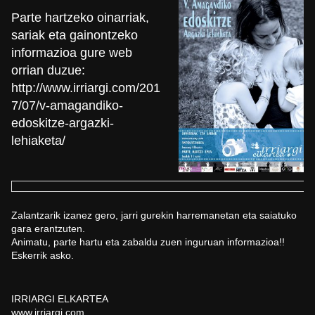
Parte hartzeko oinarriak,
sariak eta gainontzeko
informazioa gure web
orrian duzue:
http://www.irriargi.com/201
7/
07/v-amagandiko-
edoskitze-
argazki-
lehiaketa/
Zalantzarik izanez gero, jarri gurekin harremanetan eta saiatuko
gara erantzuten.
Animatu, parte hartu eta zabaldu zuen inguruan informazioa!!
Eskerrik asko.
IRRIARGI ELKARTEA
www.irriargi.com