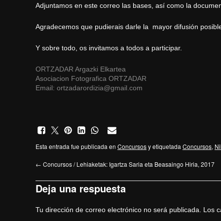
Adjuntamos en este correo las bases, así como la document
Agradecemos que pudierais darle la mayor difusión posibl
Y sobre todo, os invitamos a todos a participar.
ORTZADAR Argazki Elkartea
Asociacion Fotografica ORTZADAR
Email:
ortzadarordizia@gmail.com
Esta entrada fue publicada en
Concursos
y etiquetada
Concursos
,
Ni
←
Concursos / Lehiaketak: Igartza Saria eta Beasaingo Hiria, 2017
Deja una respuesta
Tu dirección de correo electrónico no será publicada.
Los c