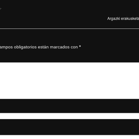
e
.
Argazki erakusketa
ampos obligatorios están marcados con
*