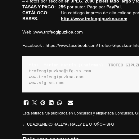
– 4 fotos por sección en
JPEG,
2000 pixels lado largo
y f
TASAS Y PAGO:
25€
por autor. Pago por
PayPal.
CATÁLOGO:
Un catálogo impreso de alta calidad por
BASES:
http://www.trofeogipuzkoa.com
Web :
www.trofeogipuzkoa.com
Facebook :
https://www.facebook.com/Trofeo-Gipuzkoa-Int
Miss. Marian Martín (Chairman)
TROFEO GIPUZ
trofeogipuzkoa@sfg-ss.com
www.trofeogipuzkoa.com
www.sfg-ss.com
Esta entrada fue publicada en
Concursos
y etiquetada
Concursos
,
Gi
←
UDAZKENEKO RALLYA / RALLY DE OTOÑO – SFG