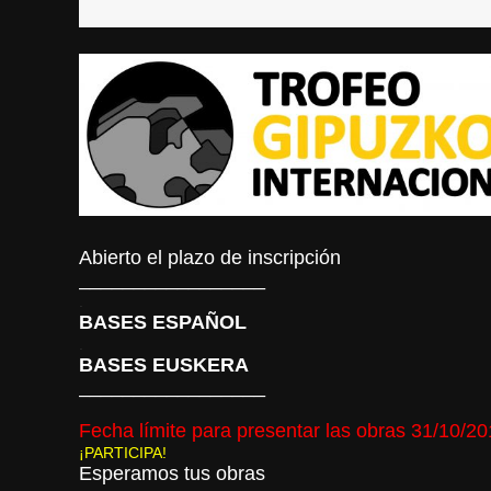
Abierto el plazo de inscripción
_________________
.
BASES ESPAÑOL
.
BASES EUSKERA
_________________
Fecha límite para presentar las obras 31/10/2
¡PARTICIPA!
Esperamos tus obras