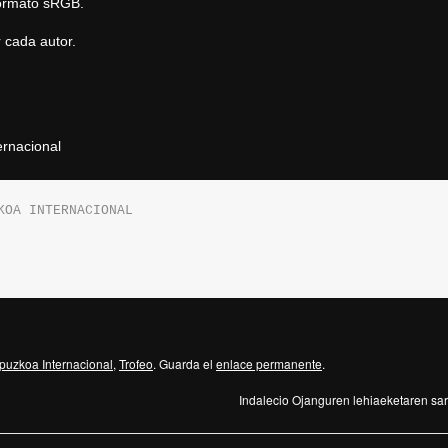
ormato sRGB.
 cada autor.
ernacional
KOA INTERNACIONAL
puzkoa Internacional
,
Trofeo
. Guarda el
enlace permanente
.
Indalecio Ojanguren lehiaeketaren sa