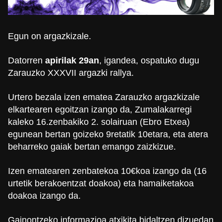
Egun on argazkizale.
Datorren
apirilak 29an
, igandea, ospatuko dugu
Zarauzko XXXVII argazki rallya.
Urtero bezala izen ematea Zarauzko argazkizale
elkartearen egoitzan izango da, Zumalakarregi
kaleko 16.zenbakiko 2. solairuan (Ebro Etxea)
egunean bertan goizeko 9retatik 10etara, eta atera
beharreko gaiak bertan emango zaizkizue.
Izen ematearen zenbatekoa 10€koa izango da (16
urtetik berakoentzat doakoa) eta hamaiketakoa
doakoa izango da.
Gainontzeko informazioa atxikita bidaltzen dizuedan