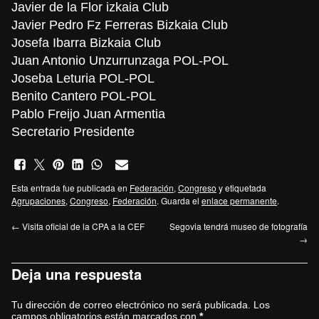
Javier de la Flor izkaia Club
Javier Pedro Fz Ferreras Bizkaia Club
Josefa Ibarra Bizkaia Club
Juan Antonio Unzurrunzaga POL-POL
Joseba Leturia POL-POL
Benito Cantero POL-POL
Pablo Freijo Juan Armentia
Secretario Presidente
Esta entrada fue publicada en
Federación
,
Congreso
y etiquetada
Agrupaciones
,
Congreso
,
Federación
. Guarda el
enlace permanente
.
←
Visita oficial de la CPA a la CEF
Segovia tendrá museo de fotografía
→
Deja una respuesta
Tu dirección de correo electrónico no será publicada.
Los
campos obligatorios están marcados con
*