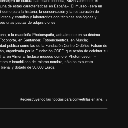
onsejera de cultura castellano-leonesa, Silvia Clemente, el
nguna de estas características en España». El museo «será un
í como para la historia, la conservación y la restauración de
ioteca y estudios y laboratorios con técnicas analógicas y
spués unas pautas de adquisiciones.
elona, o la madrileña Photoespaña, actualmente en
su décima
Foconorte
, en Santander;
Fotoencuentros
, en Murcia;
lidad pública como las de la
Fundación Centro Ordóñez-Falcón de
án, organizada por la Fundación COFF, que acaba de celebrar su
rafía, en Almería. Incluso museos como el
Photomuseum –
uctora e inmobiliaria del mismo nombre, sólo ha expuesto
er bienal y dotado de 50.000 Euros.
Reconstruyendo las noticias para convertirlas en arte.
→