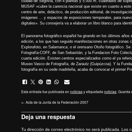
ciudad de Segovia, con 4 plantas y 5.000 m. cuadrados de superf
MUSAF «cubre la carencia nacional que existe en cuanto a este 
centro de arte, didáctico, de producción editorial, de investigac
imágenes … y espacios de exposiciones temporales, para nuevos f
digitales». Su consejería va a elaborar un libro blanco para iden
El panorama fotográfico español ha girando en los últimos años
edición
, a los que han seguido manifestaciones en otras zonas
Explorafoto
, en Salamanca; o el orensano
Otoño fotográfico
. Se
Fotografía-COFF
, de San Sebastián, y la
Fundacion Foto Colect
cuarta edición. Existen centros especializados como el ya refer
Museo Vasco de Fotografía
, de Zarautz (Guipúzcoa). Y la Funda
fotografía en su sede madrileña, acaba de convocar el primer
Pr
Esta entrada fue publicada en
noticias
y etiquetada
noticias
. Guarda 
←
Acta de la Junta de la Federación 2007
Deja una respuesta
Tu dirección de correo electrónico no será publicada.
Los c