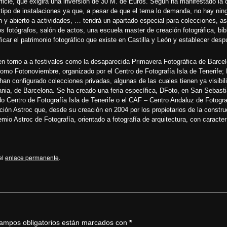
icie, que exigirá una inversión de 30 M. de Euros. Según ha manifestado la c
tipo de instalaciones ya que, a pesar de que el tema lo demanda, no hay ni
ión y abierto a actividades, … tendrá un apartado especial para colecciones, as
otógrafos, salón de actos, una escuela master de creación fotográfica, bibl
tificar el patrimonio fotográfico que existe en Castilla y León y establecer de
 en torno a a festivales como la desaparecida Primavera Fotográfica de Barc
 como
Fotonoviembre
, organizado por el Centro de Fotografía Isla de Tenerife;
 han configurado colecciones privadas, algunas de las cuales tienen ya visibi
ania
, de Barcelona. Se ha creado una feria específica,
DFoto
, en San Sebasti
ido Centro de Fotografía Isla de Tenerife o el CAF – Centro Andaluz de Fotog
ción Astroc que, desde su creación en 2004 por los propietarios de la constr
emio Astroc de Fotografía
, orientado a fotografía de arquitectura, con caract
el
enlace permanente
.
ampos obligatorios están marcados con
*