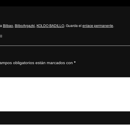
da
Bilbao
,
BilboArgazki
,
KOLDO BADILLO
. Guarda el
enlace permanente
.
KI
ampos obligatorios están marcados con
*