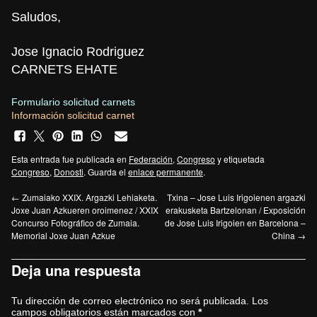
Saludos,
Jose Ignacio Rodriguez
CARNETS EHATE
Formulario solicitud carnets
Información solicitud carnet
Esta entrada fue publicada en
Federación
,
Congreso
y etiquetada
Congreso
,
Donosti
. Guarda el
enlace permanente
.
←
Zumaiako XXIX. Argazki Lehiaketa.
Txina – Jose Luis Irigoienen argazki
Joxe Juan Azkueren oroimenez / XXIX
erakusketa Bartzelonan / Exposición
Concurso Fotográfico de Zumaia.
de Jose Luis Irigoien en Barcelona –
Memorial Joxe Juan Azkue
China
→
Deja una respuesta
Tu dirección de correo electrónico no será publicada.
Los
campos obligatorios están marcados con
*