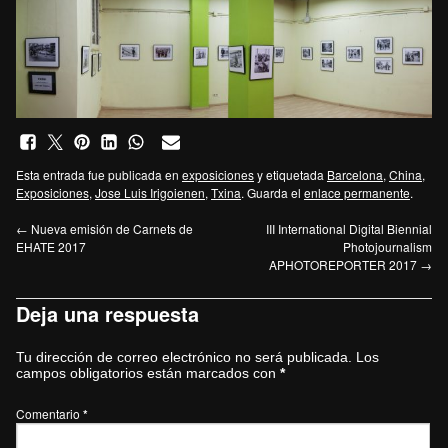
Esta entrada fue publicada en
exposiciones
y etiquetada
Barcelona
,
China
,
Exposiciones
,
Jose Luis Irigoienen
,
Txina
. Guarda el
enlace permanente
.
←
Nueva emisión de Carnets de
III International Digital Biennial
EHATE 2017
Photojournalism
APHOTOREPORTER 2017
→
Deja una respuesta
Tu dirección de correo electrónico no será publicada.
Los
campos obligatorios están marcados con
*
Comentario
*