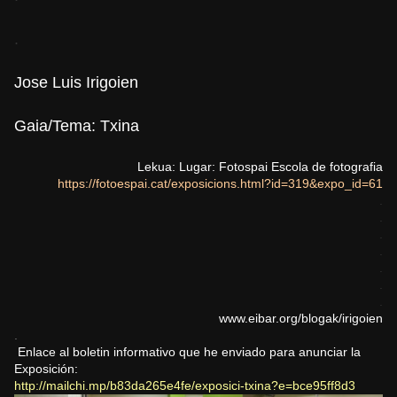
.
Jose Luis Irigoien
Gaia/Tema: Txina
Lekua: Lugar: Fotospai Escola de fotografia
https://fotoespai.cat/exposici
ons.html?id=319&expo_id=61
.
.
.
.
.
.
.
www.eibar.org/blogak/irigoien
.
Enlace al boletin informativo que he enviado para anunciar la
Exposición:
http://mailchi.mp/b83da265e4fe/exposici-txina?e=bce95ff8d3