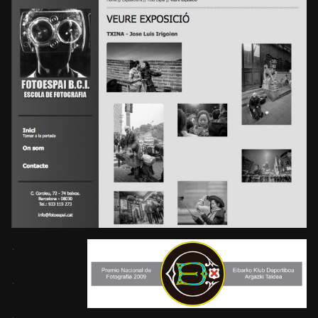
.
.
.