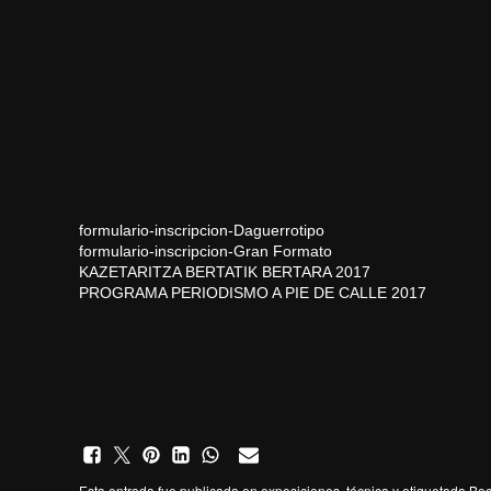
formulario-inscripcion-Daguerrotipo
formulario-inscripcion-Gran Formato
KAZETARITZA BERTATIK BERTARA 2017
PROGRAMA PERIODISMO A PIE DE CALLE 2017
Esta entrada fue publicada en
exposiciones
,
técnica
y etiquetada
Bec