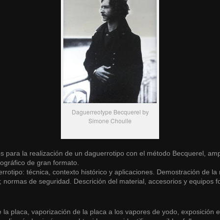
Daguerreotype Becquerel by
Simone Choulle
rios para la realización de un daguerrotipo con el método Becquerel,
amp
ográfico de gran formato.
errotipo: técnica, contexto histórico y aplicaciones. Demostración de l
normas de seguridad. Descrición del material, accesorios y equipos fot
 de la placa, vaporización de la placa a los vapores de yodo, exposición