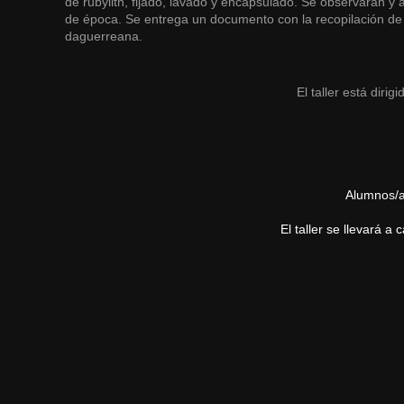
de rubylith, fijado, lavado y encapsulado. Se observarán y 
de época. Se entrega un documento con la recopilación de
daguerreana.
El taller está diri
Alumnos/as
El taller se llevará a