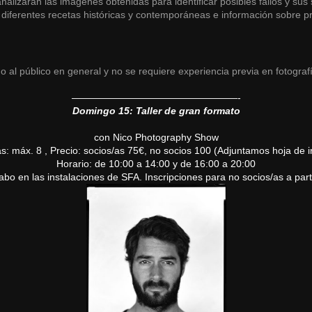
analizarán las imágenes obtenidas para identificar posibles fallos y sus
 diferentes recetas históricas y contemporáneas e información sobre 
gido al público en general y no se requiere experiencia previa en fotografí
——————————
———————-
Domingo 15: Taller de gran formato
con Nico Photography Show
: máx. 8 , Precio: socios/as 75€, no socios 100 (Adjuntamos hoja de i
Horario: de 10:00 a 14:00 y de 16:00 a 20:00
 cabo en las instalaciones de SFA. Inscripciones para no socios/as a par