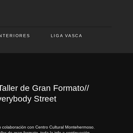
ANTERIORES
LIGA VASCA
 Taller de Gran Formato//
Everybody Street
 en colaboración con Centro Cultural Montehermoso.
ler de gran formato, toda la info a continuación.