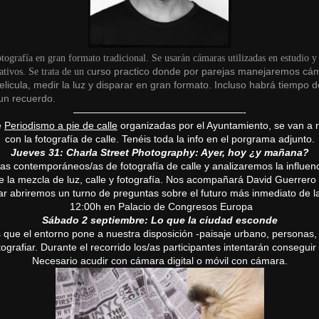
fotografía en gran formato tradicional. Se usarán cámaras utilizadas en estudio
urso practico donde por parejas manejaremos cá
tivos. Se trata de un c
licula, medir la luz y disparar en gran formato. Incluso habrá tiempo 
 un recuerdo.
——————————
———————-
e
Periodismo a pie de calle
organizadas por el Ayuntamiento, se van a r
con la fotografía de calle. Tenéis toda la info en el porgrama adjunto.
Jueves 31: Charla Street Photography: Ayer, hoy ¿y mañana?
 contemporáneos/as de fotografía de calle y analizaremos la influenc
e la mezcla de luz, calle y fotografía. Nos acompañará David Guerrero
izar abriremos un turno de preguntas sobre el futuro más inmediato de 
12:00h en Palacio de Congresos Europa
Sábado 2 septiembre: Lo que la ciudad esconde
 que el entorno pone a nuestra disposición -paisaje urbano, personas, 
rafiar. Durante el recorrido los/as participantes intentarán conseguir
Necesario acudir con cámara digital o móvil con cámara.