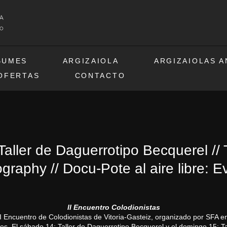
BUMES
ARGIZAIOLA
ARGIZAIOLAS 
OFERTAS
CONTACTO
 Taller de Daguerrotipo Becquerel //
ography // Docu-Pote al aire libre: 
II Encuentro Colodionistas
II Encuentro de Colodionistas de Vitoria-Gasteiz, organizado por SFA
res. El sábado 14: Taller de Daguerrotipo Becquerel y el domingo 15: Tal