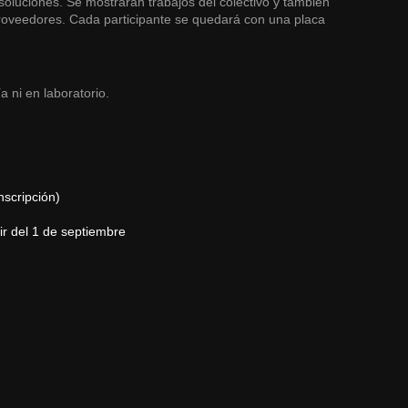
 soluciones. Se mostrarán trabajos del colectivo y también
proveedores. Cada participante se quedará con una placa
a ni en laboratorio.
nscripción)
tir del 1 de septiembre