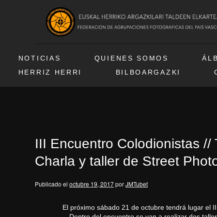
NOTICIAS
QUIENES SOMOS
ÁL
HERRIZ HERRI
BILBOARGAZKI
III Encuentro Colodionistas //
Charla y taller de Street Phot
Publicado el
octubre 19, 2017
por
JMTubet
El próximo sábado 21 de octubre tendrá lugar el I
Dentro del encuentro se van a realizar dos talle