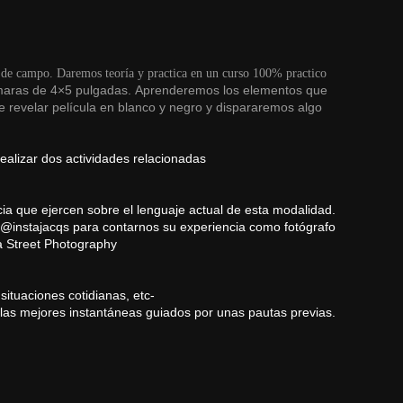
 y de campo. Daremos teoría y practica en un curso 100% practico
maras de 4×5 pulgadas. Aprenderemos los elementos que
de revelar película en blanco y negro y dispararemos algo
ealizar dos actividades relacionadas
ia que ejercen sobre el lenguaje actual de esta modalidad.
 @instajacqs
para contarnos su experiencia como fotógrafo
la Street Photography
situaciones cotidianas, etc-
 las mejores instantáneas guiados por unas pautas previas.