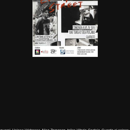
querel
,
Helene Védrenne
,
Nina Zaragoza
,
taller
,
Vitoria-Gasteiz
. Guarda el
enlace