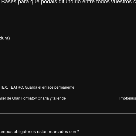
s Bases para que podáis difundirlo entre todos vuestros 
dura)
ATEX
,
TEATRO
. Guarda el
enlace permanente
.
aller de Gran Formato// Charla y taller de
Photomuse
ampos obligatorios están marcados con
*