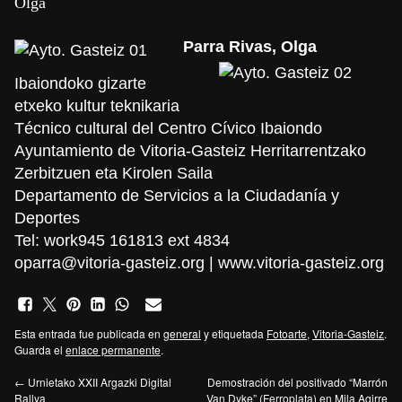
Olga
Parra Rivas, Olga
Ibaiondoko gizarte
etxeko kultur teknikaria
Técnico cultural del Centro Cívico Ibaiondo
Ayuntamiento de Vitoria-Gasteiz Herritarrentzako
Zerbitzuen eta Kirolen Saila
Departamento de Servicios a la Ciudadanía y
Deportes
Tel: work
945 161813 ext 4834
oparra@vitoria-gasteiz.org
|
www.vitoria-gasteiz.org
Esta entrada fue publicada en
general
y etiquetada
Fotoarte
,
Vitoria-Gasteiz
.
Guarda el
enlace permanente
.
←
Urnietako XXII Argazki Digital
Demostración del positivado “Marrón
Rallya
Van Dyke” (Ferroplata) en Mila Agirre