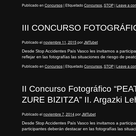
Publicado en
Concursos
|
Etiquetado
Concursos
,
STOP
|
Leave a co
III CONCURSO FOTOGRÁFIC
Publicado el
noviembre 11, 2015
por
JMTubet
Desde Stop Accidentes País Vasco les invitamos a partic
reflejar en las fotografías las situaciones de riesgo de pea
Publicado en
Concursos
|
Etiquetado
Concursos
,
STOP
|
Leave a co
II Concurso Fotográfico “
ZURE BIZITZA” II. Argazki Le
Publicado el
noviembre 7, 2014
por
JMTubet
Desde Stop Accidentes País Vasco les invitamos a part
participantes deberán destacar en las fotografías las situ