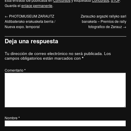
Esta entrada fue publicada en
Concursos
y etiquetada
Concursos
,
STOP
.
Guarda el
enlace permanente
.
←
PHOTOMUSEUM ZARAUTZ
Zarauzko argazki rallyko sari
Aldibaterako erakusketa berria /
banaketa – Premios de rally
Nueva expo. temporal
fotografico de Zarauz
→
Deja una respuesta
Tu dirección de correo electrónico no será publicada.
Los
campos obligatorios están marcados con
*
Comentario
*
Nombre
*