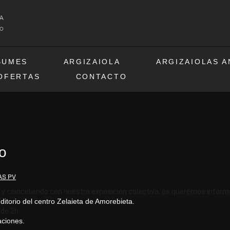
BUMES
ARGIZAIOLA
ARGIZAIOLAS 
OFERTAS
CONTACTO
to
AS PV
 y coincidiendo con nuestra exposición colectiva, os queremos informa
uditorio del centro Zelaieta de Amorebieta.
 de 2h.
aciones.