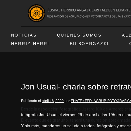
NOTICIAS
QUIENES SOMOS
ÁL
HERRIZ HERRI
BILBOARGAZKI
Jon Usual- charla sobre retra
Publicado el
abril 16, 2022
por
EHATE / FED. AGRUP. FOTOGRAFIC
Desde la asociación fotográfica Uztargi Klik de Amorebieta
fotógrafo Jon Usual el viernes 29 de abril a las 19h en el a
El evento que es gratuito, tendrá una duración aproximada
Y sin más, mandaros un saludo a todos, fotógrafos y asoci