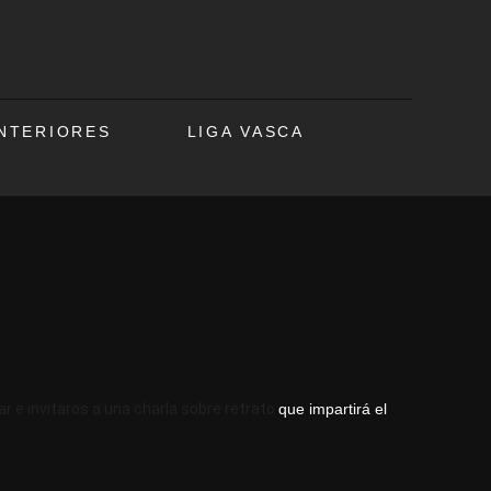
ANTERIORES
LIGA VASCA
r e invitaros a una charla sobre retrato
que impartirá el